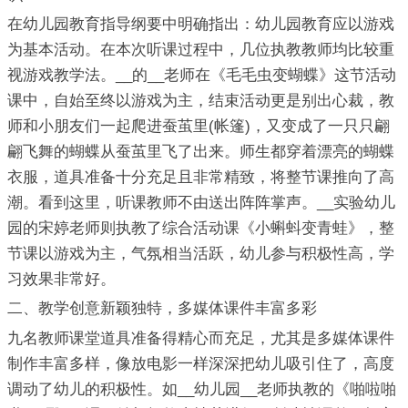
在幼儿园教育指导纲要中明确指出：幼儿园教育应以游戏
为基本活动。在本次听课过程中，几位执教教师均比较重
视游戏教学法。__的__老师在《毛毛虫变蝴蝶》这节活动
课中，自始至终以游戏为主，结束活动更是别出心裁，教
师和小朋友们一起爬进蚕茧里(帐篷)，又变成了一只只翩
翩飞舞的蝴蝶从蚕茧里飞了出来。师生都穿着漂亮的蝴蝶
衣服，道具准备十分充足且非常精致，将整节课推向了高
潮。看到这里，听课教师不由送出阵阵掌声。__实验幼儿
园的宋婷老师则执教了综合活动课《小蝌蚪变青蛙》，整
节课以游戏为主，气氛相当活跃，幼儿参与积极性高，学
习效果非常好。
二、教学创意新颖独特，多媒体课件丰富多彩
九名教师课堂道具准备得精心而充足，尤其是多媒体课件
制作丰富多样，像放电影一样深深把幼儿吸引住了，高度
调动了幼儿的积极性。如__幼儿园__老师执教的《啪啦啪