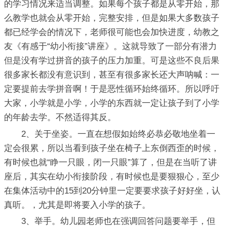
的学习情况来适当调整。如果每个孩子都是从零开始，那
么教学也就会从零开始，完整安排，但是如果大多数孩子
都已经学会的情况下，老师很可能也会加快进度，幼教之
友《有感于“幼小衔接”讲座》。这就导致了一部分有潜力
但是没有学过拼音的孩子的压力加重。可是这些不良后果
很多家长都没有意识到，甚至有很多家长还大声呐喊：一
定要提前去学拼音啊！于是恶性循环始终循环。所以呼吁
大家，小学就是小学，小学的东西就一定让孩子到了小学
的年龄去学。不然适得其反。
2、关于坐姿。一直在想假如始终必恭必敬地坐着一
定会很累，所以当看到孩子坐在椅子上东倒西歪的时候，
有时候也就“睁一只眼，闭一只眼”算了，但是在当听了讲
座后，其实在幼小衔接阶段，有时候也是要狠狠心，至少
在集体活动中的15到20分钟里一定要要求孩子好好坐，认
真听。，尤其是即将要入小学的孩子。
3、举手。幼儿园老师也在强调回答问题要举手，但