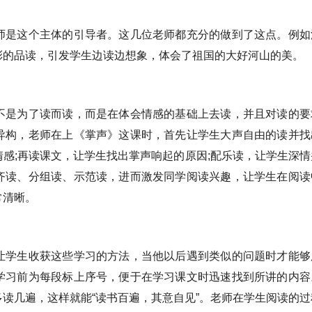
师是这个主体的引导者。这几位老师都充分的做到了这点。例如
彩的品读，引发学生边读边想象，体会了祖国的大好河山的美。
不是为了读而读，而是在体会情感的基础上去读，并且对读的要
异构，老师在上《掌声》这课时，首先让学生大声自由的读并找
感;再读课文，让学生找出掌声响起的原因;配乐读，让学生深情
齐读、分组读、示范读，进而激发同学阅读兴趣，让学生在阅读
常清晰。
让学生收获这些学习的方法，当他以后遇到类似的问题时才能够
学习前为每段标上序号，便于在学习课文时迅速找到所讲的内容
读几遍，这样就能“读书百遍，其意自见”。老师在学生阅读的过