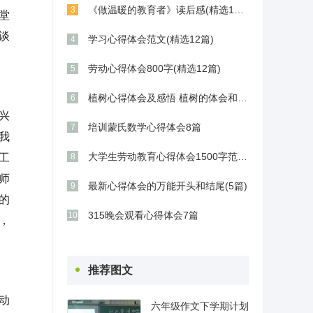
《做温暖的教育者》读后感(精选11篇)
3
堂
谈
学习心得体会范文(精选12篇)
4
劳动心得体会800字(精选12篇)
5
植树心得体会及感悟 植树的体会和感想(9篇)
6
兴
培训蒙氏数学心得体会8篇
7
我
大学生劳动教育心得体会1500字范文五篇
工
8
师
最新心得体会的万能开头和结尾(5篇)
9
的
315晚会观看心得体会7篇
10
，
推荐图文
动
六年级作文下学期计划