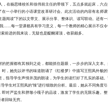
六人，在杨思锋校长和徐伟前主任的带领下，五点多就起床，六点
了在一小举行的小语课堂改革研讨会。此次活动的内容有名师课
主题阅读”下的以文带文、展示分享、整体识、读写联动。还有一
了我……每一堂课都具有学习意义，每一个教师的精心展示不仅令
摸索前进的我来说，无疑也是醍醐灌顶，收获颇多。
材的把握都有其独到之处，都能抓住题眼，一步步的深入文本。
》时，她先以评书的味道朗诵了《红楼梦》中描写王熙凤外貌的
赏，指导学生声情并茂的朗读，为学生的读打好了扎实的基础。
导学生对王熙凤的“辣”进行细致的分析。最后，她从不同角度引
，即对严监生和胖墩小嘎子的品读，激发了学生的无限乐趣。整
听者回味无穷。