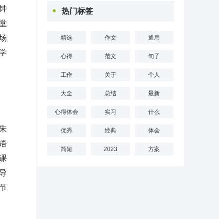
钟
热门标签
堂
场
精选
作文
通用
学
心得
范文
句子
工作
关于
个人
大全
总结
最新
心得体会
实习
什么
朱
优秀
经典
体会
语
简短
2023
方案
课
导
节