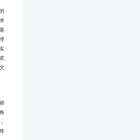
的
求
基
理
实
览
文
师
角
，
终