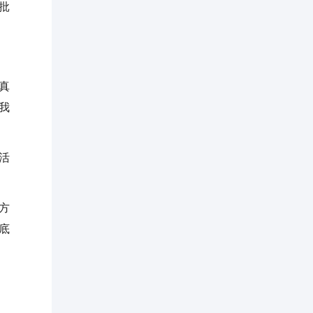
批
真
我
活
方
底