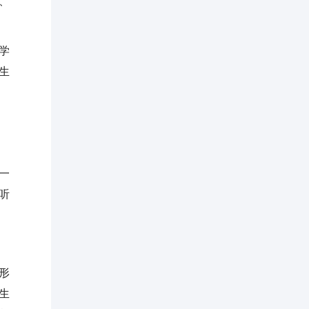
、
学
生
一
听
形
生