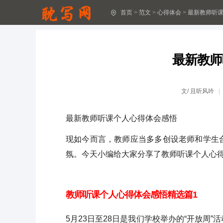
首页
>
范文
>
心得体会
>
最新教师听
十八岁成人礼心得体会(精选30篇)
2024最新生产安全感受体会16篇
最新教师
2024年“安全生产”心得感想(13篇最新)
安全生产工作2024心得收获11篇
文/
且听风吟
深入思考安全生产问题总结心得体会(14篇)
最新教师听课个人心得体会感悟
安全生产工作阶段心得感受15篇最新
现如今而言，教师应当多多创设老师和学生
安全生产阶段感想体会12篇最新
氛。今天小编给大家分享了教师听课个人心
安全生产心得感受17篇最新范文
教师听课个人心得体会感悟精选篇1
2024全国安全生产月心得体会(精选15篇)
5月23日至28日是我们学校举办的“开放周
安全生产心得体会16篇