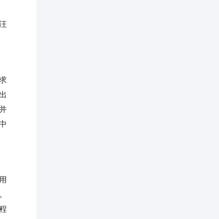
汪
求
出
并
中
用
。
程