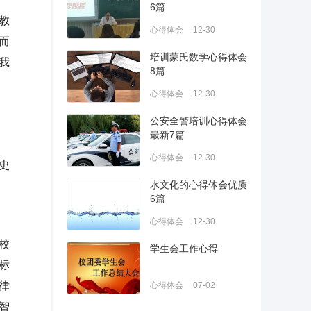
6篇
教
心得体会
12-30
而
培训蒙氏数学心得体会
我
8篇
心得体会
12-30
公安全警培训心得体会
最新7篇
心得体会
12-30
史
水文化的心得体会优质
6篇
心得体会
12-30
校
学生会工作心得
标
律
心得体会
07-02
智