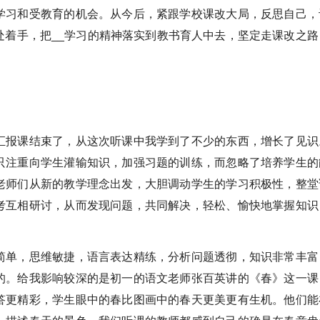
学习和受教育的机会。从今后，紧跟学校课改大局，反思自己，
处着手，把__学习的精神落实到教书育人中去，坚定走课改之路
汇报课结束了，从这次听课中我学到了不少的东西，增长了见识
只注重向学生灌输知识，加强习题的训练，而忽略了培养学生的
老师们从新的教学理念出发，大胆调动学生的学习积极性，整堂
考互相研讨，从而发现问题，共同解决，轻松、愉快地掌握知识
简单，思维敏捷，语言表达精练，分析问题透彻，知识非常丰富
的。给我影响较深的是初一的语文老师张百英讲的《春》这一课
答更精彩，学生眼中的春比图画中的春天更美更有生机。他们能