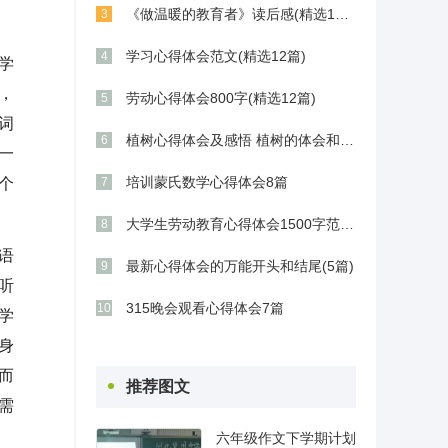
《做温暖的教育者》读后感(精选11篇)
3
学习心得体会范文(精选12篇)
4
学
，
劳动心得体会800字(精选12篇)
5
词
植树心得体会及感悟 植树的体会和感想(9篇)
6
一
培训蒙氏数学心得体会8篇
个
7
大学生劳动教育心得体会1500字范文五篇
8
语
最新心得体会的万能开头和结尾(5篇)
9
听
315晚会观看心得体会7篇
10
学
身
而
推荐图文
需
六年级作文下学期计划