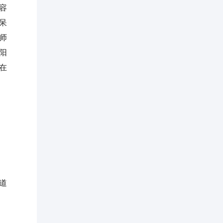
容
呆
师
阳
在
道