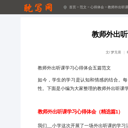
首页
>
范文
>
心得体会
>
教师外出听
十八岁成人礼心得体会(精选30篇)
2024最新生产安全感受体会16篇
教师外出听
2024年“安全生产”心得感想(13篇最新)
安全生产工作2024心得收获11篇
文/
梦无畏
深入思考安全生产问题总结心得体会(14篇)
教师外出听课学习心得体会五篇范文
安全生产工作阶段心得感受15篇最新
如今，学生的学习是认知和情感的结合。每
安全生产阶段感想体会12篇最新
性。下面是小编为大家整理的教师外出听课学
安全生产心得感受17篇最新范文
教师外出听课学习心得体会（精选篇1）
2024全国安全生产月心得体会(精选15篇)
我们__小学这次开展了一场外出听课的学习
安全生产心得体会16篇