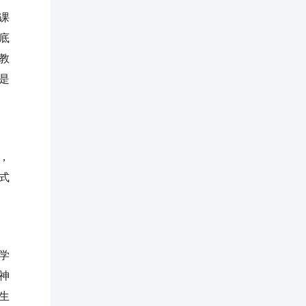
课
底
教
是
，
式
学
神
生