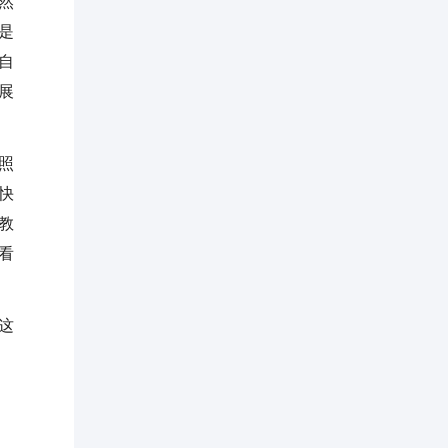
然
是
自
展
照
快
教
看
这