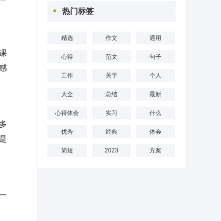
热门标签
精选
作文
通用
课
心得
范文
句子
感
工作
关于
个人
大全
总结
最新
心得体会
实习
什么
多
优秀
经典
体会
是
简短
2023
方案
一