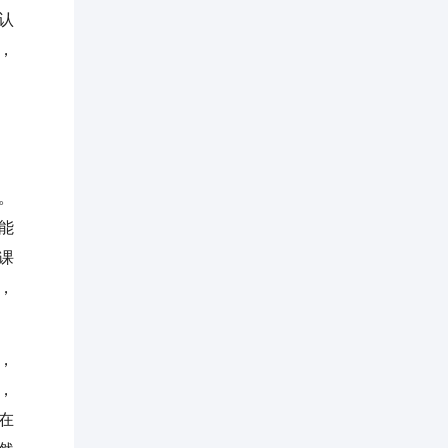
认
，
。
能
课
，
，
，
在