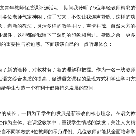
学语文青年教师优质课评选活动，期间我聆听了5位年轻教师精彩的
到各位老师气定神闲，信手拈来，不仅让我连声赞叹，这样的功
念，崭新的教法，灵活多样的教学手段，声情并茂、自然大方的
体课件，这些都给我留下了深刻的印象和启迪。赞叹之余，更多
习的重要性与紧迫感。下面谈谈自己的一点听课体会：
有了新的诠释，对教材有了新的理解和把握。作为一名一线教师
生语文综合素质的提高，促进语文课程的呈现方式和学生学习方
力给学生创造一个有利于健康持久发展的空间。
学生的成长，一切为了学生的发展是新课改的核心理念。在语文教
生作为主体。在课堂教学中，重视学生情感的激发，关注人文精
来自不同学校的4位教师的示范课例。几位教师都能从全面培养学