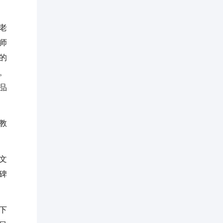
老
师
的
。
品
教
文
碑
。
下