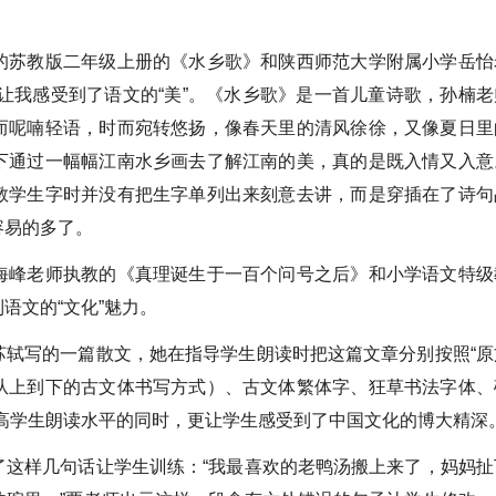
的苏教版二年级上册的《水乡歌》和陕西师范大学附属小学岳怡
让我感受到了语文的“美”。《水乡歌》是一首儿童诗歌，孙楠老
而呢喃轻语，时而宛转悠扬，像春天里的清风徐徐，又像夏日里
下通过一幅幅江南水乡画去了解江南的美，真的是既入情又入意
教学生字时并没有把生字单列出来刻意去讲，而是穿插在了诗句
容易的多了。
海峰老师执教的《真理诞生于一百个问号之后》和小学语文特级
语文的“文化”魅力。
苏轼写的一篇散文，她在指导学生朗读时把这篇文章分别按照“原
从上到下的古文体书写方式）、古文体繁体字、狂草书法字体、
高学生朗读水平的同时，更让学生感受到了中国文化的博大精深
了这样几句话让学生训练：“我最喜欢的老鸭汤搬上来了，妈妈扯