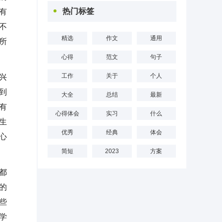
热门标签
有
不
精选
作文
通用
所
心得
范文
句子
工作
关于
个人
兴
到
大全
总结
最新
有
心得体会
实习
什么
生
优秀
经典
体会
心
简短
2023
方案
都
的
些
学