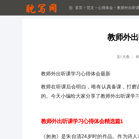
首页
>
范文
>
心得体会
>
教师外出听
十八岁成人礼心得体会(精选30篇)
2024最新生产安全感受体会16篇
教师外出
2024年“安全生产”心得感想(13篇最新)
安全生产工作2024心得收获11篇
文/
大鱼
深入思考安全生产问题总结心得体会(14篇)
教师外出听课学习心得体会最新
安全生产工作阶段心得感受15篇最新
教师在听课后会明白，唯有认真备课，打磨
安全生产阶段感想体会12篇最新
的。今天小编给大家分享了教师外出听课学
安全生产心得感受17篇最新范文
教师外出听课学习心得体会精选篇1
2024全国安全生产月心得体会(精选15篇)
《匆匆》是朱自清24岁时的作品。作为诗人
安全生产心得体会16篇