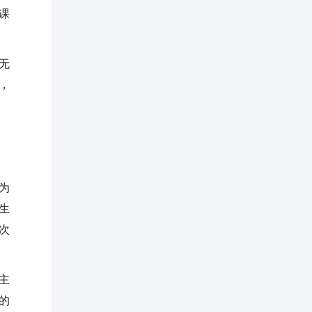
课
无
，
为
生
次
主
的