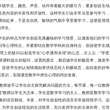
年级学生，颜色、声音、动作有着极大的吸引力，要多创设生动
注意内容的丰富性和开放性。这样学生们会非常乐意参与学习，
调动起来，于是在自然、愉快的气氛中享受着学习，这便是情境
的学生。
学生的特点为学生创设充满趣味的学习情景，以激发他们的学习
问等心理特点，并紧密结合数学学科的自身特点，创设使学生感
理上的疑问以创造学生“心求通而未得”的心态，古人云：“学贵
在讲课时提出的疑问，设置的悬念，都启迪学生积极思考，激发学
。促使学生的认知情感由潜伏状态转入积极状态，由自发的好奇
索意识，实现课堂教学中师生心理的同步发展。
，教师放手让学生自主探究解决问题的方法，每节课，每一位教师
现“教师以学生为主体，学生是数学学习的主人，教师是数学学习
教者的语言精练、丰富，对学生鼓励性的语言非常值得我学习。这
，为学生创设现实的生活情景，充分发挥学生的主体作用，引导