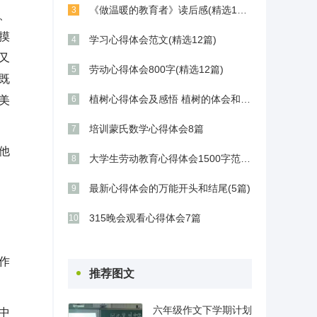
《做温暖的教育者》读后感(精选11篇)
3
、
摸
学习心得体会范文(精选12篇)
4
又
劳动心得体会800字(精选12篇)
5
既
植树心得体会及感悟 植树的体会和感想(9篇)
美
6
培训蒙氏数学心得体会8篇
7
他
大学生劳动教育心得体会1500字范文五篇
8
最新心得体会的万能开头和结尾(5篇)
9
315晚会观看心得体会7篇
10
作
推荐图文
六年级作文下学期计划
中