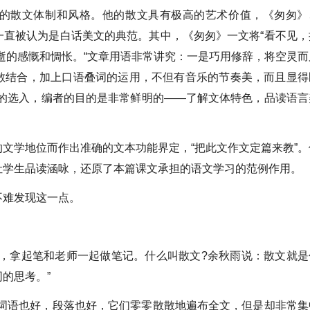
的散文体制和风格。他的散文具有极高的艺术价值，《匆匆》
一直被认为是白话美文的典范。其中，《匆匆》一文将“看不见，
逝的感慨和惆怅。“文章用语非常讲究：一是巧用修辞，将空灵而
散结合，加上口语叠词的运用，不但有音乐的节奏美，而且显得
文的选入，编者的目的是非常鲜明的——了解文体特色，品读语言
文学地位而作出准确的文本功能界定，“把此文作文定篇来教”。
让学生品读涵咏，还原了本篇课文承担的语文学习的范例作用。
不难发现这一点。
文，拿起笔和老师一起做笔记。什么叫散文?余秋雨说：散文就是
的思考。”
，词语也好，段落也好，它们零零散散地遍布全文，但是却非常集