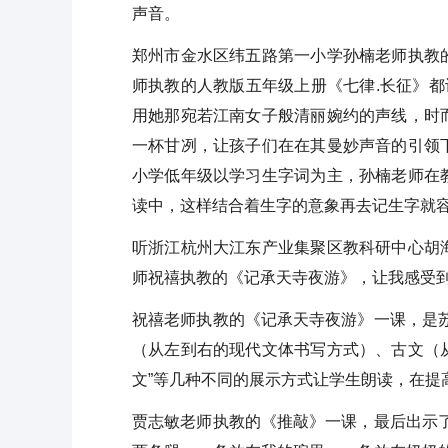
声音。
郑州市金水区纬五路第一小学孙楠老师执教
师执教的人教版五年级上册《七律.长征》都
用她那宛若江南女子般清丽婉约的声线，时
一杯甘冽，让孩子们在在其曼妙声音的引领
小学低年级以学习生字词为主，孙楠老师在
读中，这样结合着生字的意象再去记生字就
听浙江杭州大江东产业集聚区教科研中心胡
师祝禧执教的《记承天寺夜游》，让我感受到
祝禧老师执教的《记承天寺夜游》一课，是
（从左到右的现代文体书写方式）、古文（
文”等几种不同的展示方式让学生朗读，在提
贾志敏老师执教的《推敲》一课，最后出示