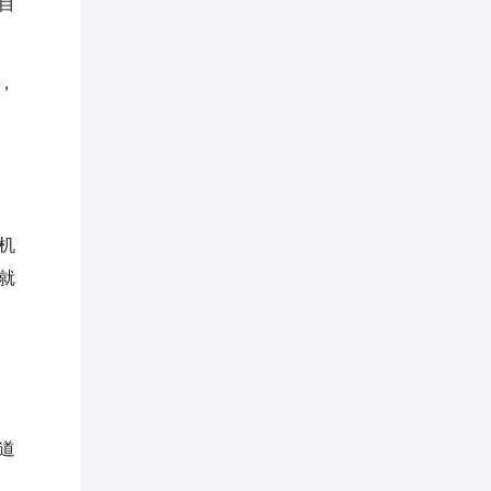
目
，
机
就
道